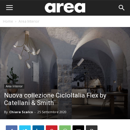
Home
Area Interior
Area Interior
Nuova collezione CicloItalia Flex by
Catellani & Smith
By
Chiara Scalco
-
25 Settembre 2020
Area I