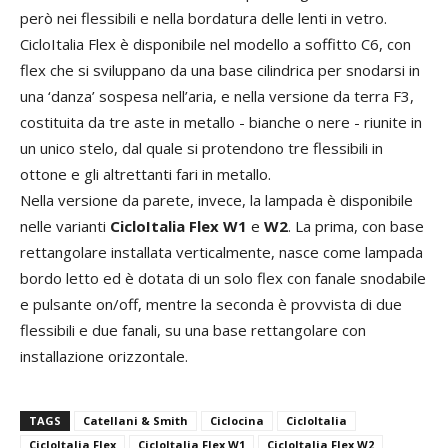
però nei flessibili e nella bordatura delle lenti in vetro.
CicloItalia Flex è disponibile nel modello a soffitto C6, con
flex che si sviluppano da una base cilindrica per snodarsi in
una ‘danza’ sospesa nell’aria, e nella versione da terra F3,
costituita da tre aste in metallo - bianche o nere - riunite in
un unico stelo, dal quale si protendono tre flessibili in
ottone e gli altrettanti fari in metallo.
Nella versione da parete, invece, la lampada è disponibile
nelle varianti
CicloItalia Flex W1
e
W2
. La prima, con base
rettangolare installata verticalmente, nasce come lampada
bordo letto ed è dotata di un solo flex con fanale snodabile
e pulsante on/off, mentre la seconda è provvista di due
flessibili e due fanali, su una base rettangolare con
installazione orizzontale.
TAGS
Catellani & Smith
Ciclocina
CicloItalia
CicloItalia Flex
CicloItalia Flex W1
CicloItalia Flex W2