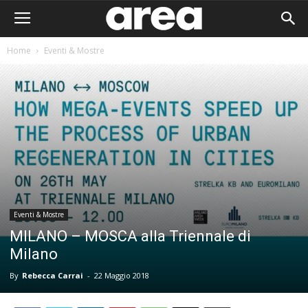
Home
Eventi & Mostre
Eventi & Mostre
MILANO – MOSCA alla Triennale di
Milano
By
Rebecca Carrai
-
22 Maggio 2018
Area I