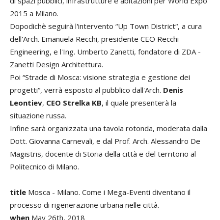
di spazi pubblici, infrastrutture e abitazioni per World Expo
2015 a Milano.
Dopodichè seguirà l'intervento “Up Town District“, a cura
dell'Arch. Emanuela Recchi, presidente CEO Recchi
Engineering, e l'Ing. Umberto Zanetti, fondatore di ZDA -
Zanetti Design Architettura.
Poi “Strade di Mosca: visione strategia e gestione dei
progetti“, verrà esposto al pubblico dall'Arch.
Denis
Leontiev
,
CEO Strelka KB
, il quale presenterà la
situazione russa.
Infine sarà organizzata una tavola rotonda, moderata dalla
Dott. Giovanna Carnevali, e dal Prof. Arch. Alessandro De
Magistris, docente di Storia della città e del territorio al
Politecnico di Milano.
title
Mosca - Milano. Come i Mega-Eventi diventano il
processo di rigenerazione urbana nelle città.
when
May 26th, 2018