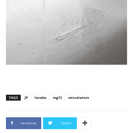
TAGS
JP
lavabo
mg12
miscelatore
Facebook
Twitter