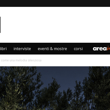
libri
interviste
eventi & mostre
corsi
, come una melodia silenziosa