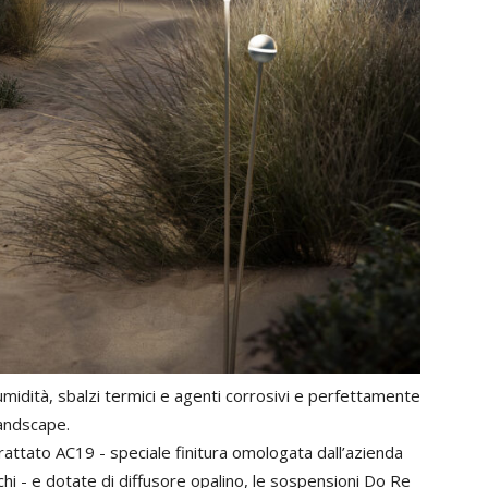
umidità, sbalzi termici e agenti corrosivi e perfettamente
landscape.
rattato AC19 - speciale finitura omologata dall’azienda
hi - e dotate di diffusore opalino, le sospensioni Do Re