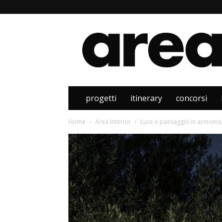
Area
progetti
itinerary
concorsi
Home
Area Interior
Luce e paesaggio in armonia