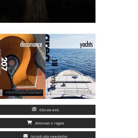
Edicola web
Abbonati e regala
Iscriviti alla newsletter