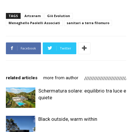
TAGS
Artceram
Giò Evolution
Meneghello Paolelli Associati
sanitari a terra filomuro
Facebook
Twitter
related articles
more from author
Schermatura solare: equilibrio tra luce e
quiete
Black outside, warm within