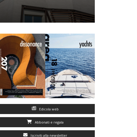
Edicola web
Abbonati e regala
Iscriviti alla newsletter