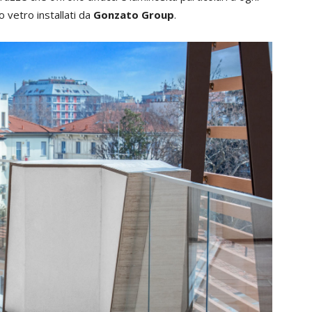
o vetro installati da
Gonzato Group
.