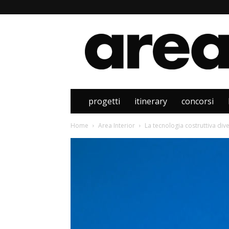
Area
progetti
itinerary
concorsi
Home
Area Interior
La tecnologia costruttiva dive