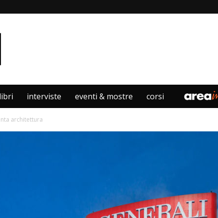
libri
interviste
eventi & mostre
corsi
nta architettura