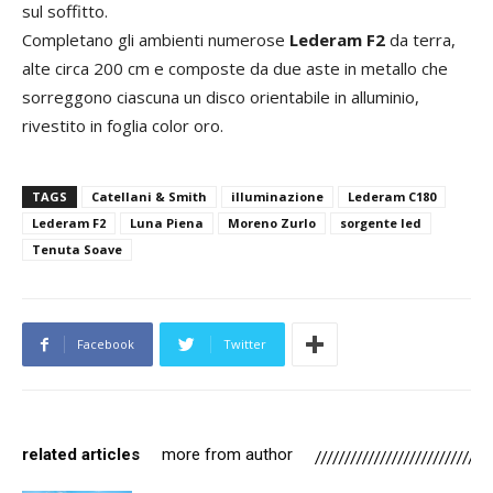
sul soffitto.
Completano gli ambienti numerose
Lederam F2
da terra,
alte circa 200 cm e composte da due aste in metallo che
sorreggono ciascuna un disco orientabile in alluminio,
rivestito in foglia color oro.
TAGS
Catellani & Smith
illuminazione
Lederam C180
Lederam F2
Luna Piena
Moreno Zurlo
sorgente led
Tenuta Soave
Facebook
Twitter
related articles
more from author