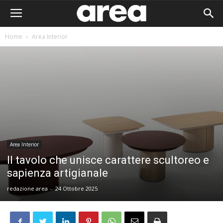
Home
Area Interior
Area Interior
Il tavolo che unisce carattere scultoreo e
sapienza artigianale
redazione area
-
24 Ottobre 2025
Area I