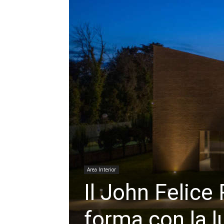
Area Interior
Il John Felic
forma con la l