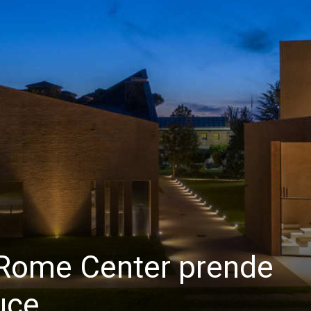
e Rome Center prende
uce