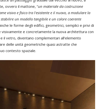
stituisce un passaggio graduale dal vecchio al nuovo, a
te, ovvero il mattone, “
un materiale da costruzione
e visivo e fisico tra l'esistente e il nuovo, a modulare la
 stabilire un modello tangibile e un colore coerente
Anche le forme degli edifici, geometrici, semplici e privi di
re visivamente e concretamente la nuova architettura con
io e il vetro, diventano complementari all’elemento
re delle unità geometriche quasi astratte che
suo contesto spaziale.