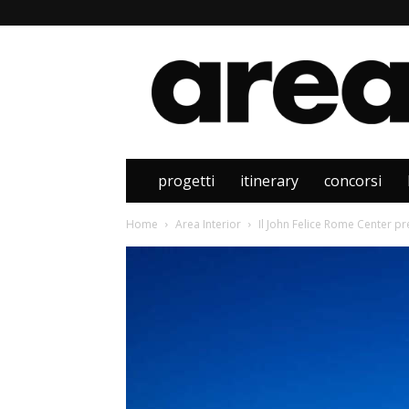
Area
progetti
itinerary
concorsi
Home
Area Interior
Il John Felice Rome Center p