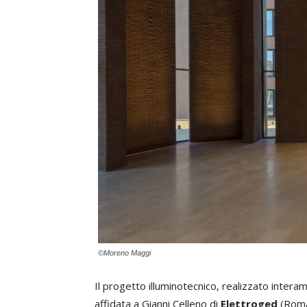
©Moreno Maggi
Il progetto illuminotecnico, realizzato inter
affidata a Gianni Celleno di
Elettroged
(Roma)