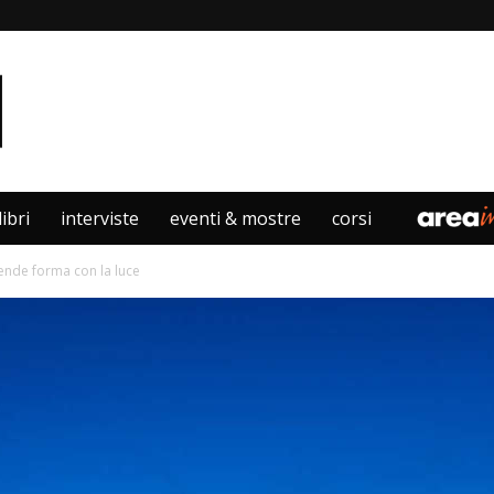
libri
interviste
eventi & mostre
corsi
rende forma con la luce