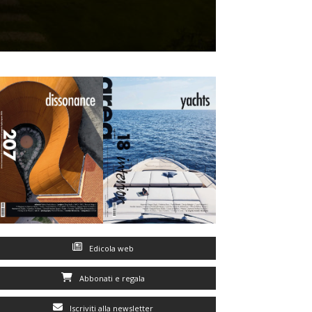
Edicola web
Abbonati e regala
Iscriviti alla newsletter