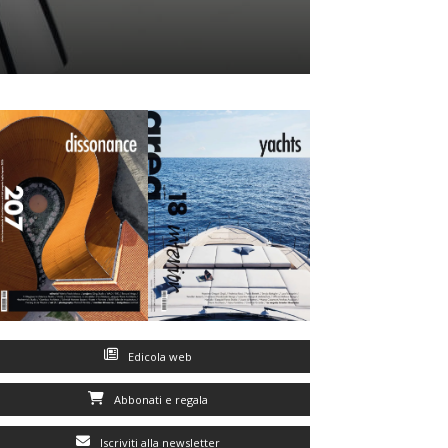
Edicola web
Abbonati e regala
Iscriviti alla newsletter