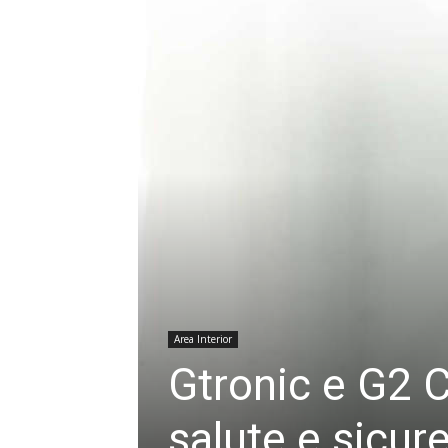
Area Interior
Gtronic e G2 C
salute e sicur