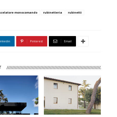
scelatore monocomando
rubinetteria
rubinetti
inkedin
Pinterest
Email
r