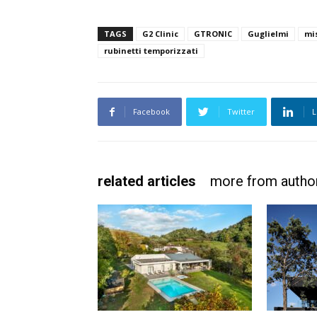
TAGS
G2 Clinic
GTRONIC
Guglielmi
mi
rubinetti temporizzati
Facebook
Twitter
L
related articles
more from autho