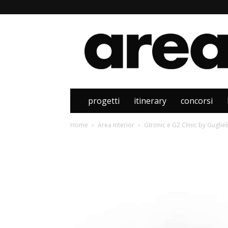
Area
progetti
itinerary
concorsi
Home
Area Interior
Gtronic e G2 Clinic by Guglie