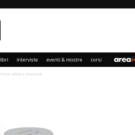
libri
interviste
eventi & mostre
corsi
lmi per salute e sicurezza