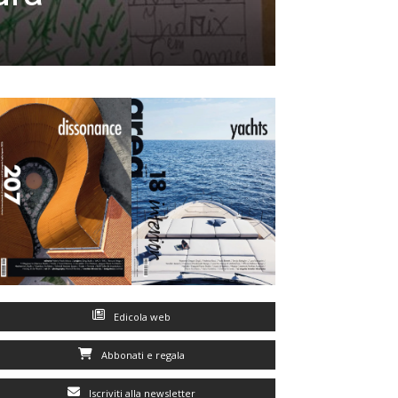
Edicola web
Abbonati e regala
Iscriviti alla newsletter