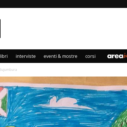
libri
interviste
eventi & mostre
corsi
a Bujumbura