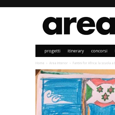
Area
progetti
itinerary
concorsi
Home
Area Interior
Fantini for Africa: la scuola 