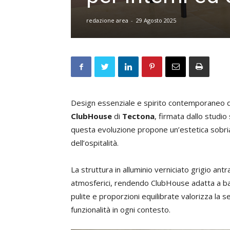
redazione area
-
29 Agosto 2025
Design essenziale e spirito contemporaneo def
ClubHouse
di
Tectona
, firmata dallo studi
questa evoluzione propone un’estetica sobria 
dell’ospitalità.
La struttura in alluminio verniciato grigio ant
atmosferici, rendendo ClubHouse adatta a balco
pulite e proporzioni equilibrate valorizza la 
funzionalità in ogni contesto.