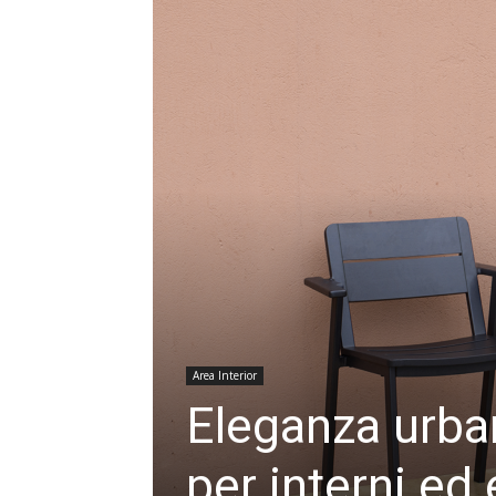
Area Interior
Eleganza urba
per interni ed 