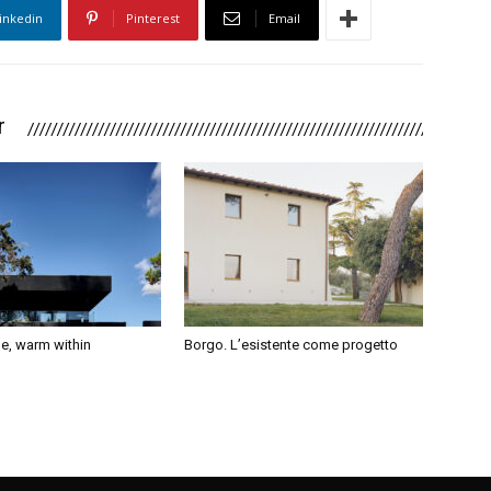
inkedin
Pinterest
Email
r
de, warm within
Borgo. L’esistente come progetto