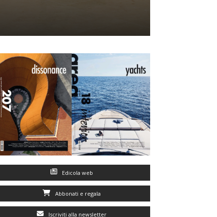
Edicola web
Abbonati e regala
Iscriviti alla newsletter