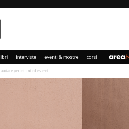
libri
interviste
eventi & mostre
corsi
 audace per interni ed esterni