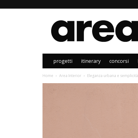
Area
progetti
itinerary
concorsi
Home
Area Interior
Eleganza urbana e semplicità