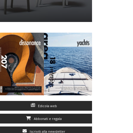
Edicola web
Abbonati e regala
Iscriviti alla newsletter