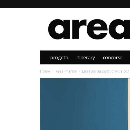
Area
progetti
itinerary
concorsi
Home
Area Interior
La sedia da bistrot rivive co