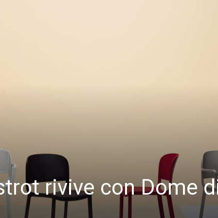
strot rivive con Dome d