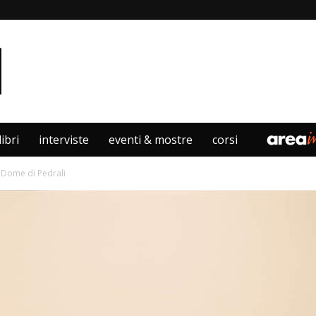
libri
interviste
eventi & mostre
corsi
n Dome di Pedrali