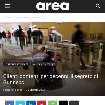
Home
Le aziende informano
Le aziende informano
Materiali e tecnologie
contenuto sponsorizzato
Clienti contenti per decenni: il segreto di
Gunnebo
redazione area
-
25 Maggio 2023
Area I