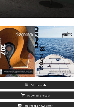
Edicola web
Abbonati e regala
Iscriviti alla newsletter