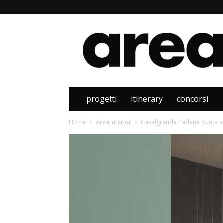
Area
progetti
itinerary
concorsi
Home
Area Interior
Casalgrande Padana punta su