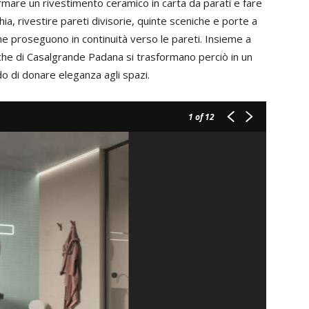
ormare un rivestimento ceramico in carta da parati e fare
hia, rivestire pareti divisorie, quinte sceniche e porte a
he proseguono in continuità verso le pareti. Insieme a
iche di Casalgrande Padana si trasformano perciò in un
 di donare eleganza agli spazi.
1
of 12