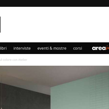
libri
interviste
eventi & mostre
corsi
l colore con Atelier