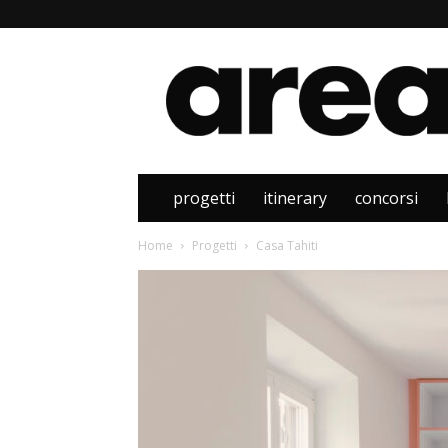
Area
progetti
itinerary
concorsi
Home
Progetti
Casa Tahiti