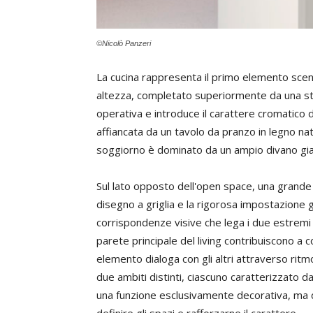
©Nicolò Panzeri
La cucina rappresenta il primo elemento scen
altezza, completato superiormente da una strut
operativa e introduce il carattere cromatico d
affiancata da un tavolo da pranzo in legno natu
soggiorno è dominato da un ampio divano giall
Sul lato opposto dell'open space, una grande 
disegno a griglia e la rigorosa impostazione 
corrispondenze visive che lega i due estremi 
parete principale del living contribuiscono a
elemento dialoga con gli altri attraverso ritm
due ambiti distinti, ciascuno caratterizzato d
una funzione esclusivamente decorativa, ma d
definire gli spazi e rafforzarne il carattere.