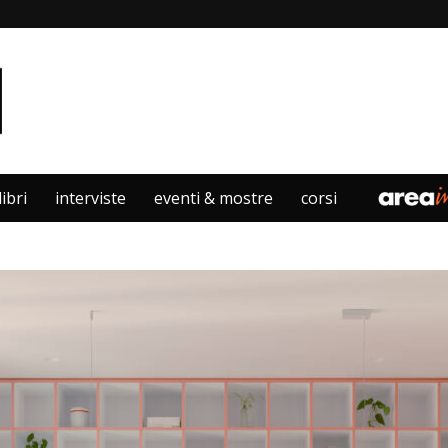
libri
interviste
eventi & mostre
corsi