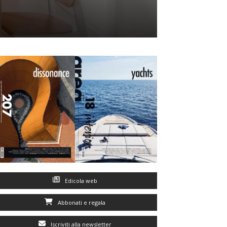
Edicola web
Abbonati e regala
Iscriviti alla newsletter