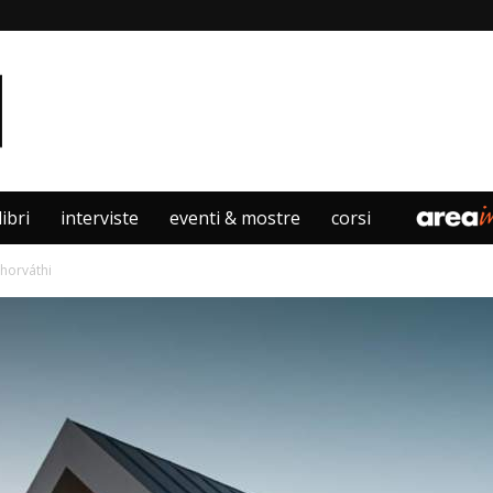
libri
interviste
eventi & mostre
corsi
öhorváthi