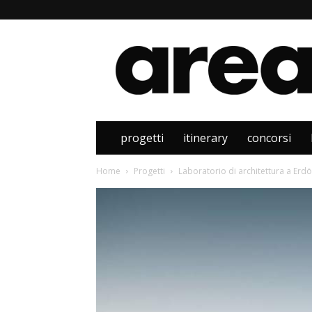
Area
progetti
itinerary
concorsi
Home
Progetti
Laboratorio di architettura a Erd