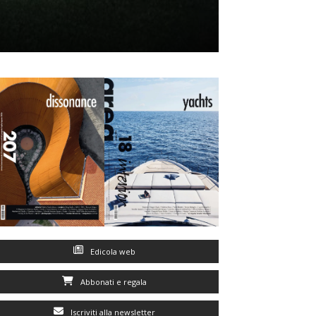
Edicola web
Abbonati e regala
Iscriviti alla newsletter