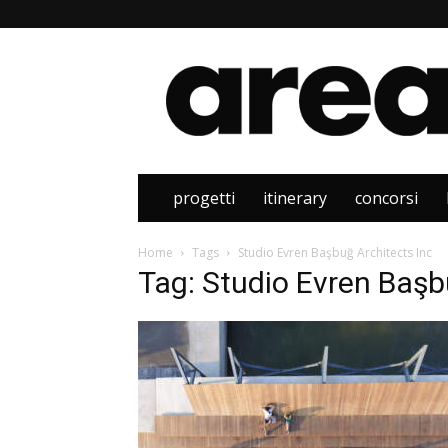
Area
progetti
itinerary
concorsi
Home
Tags
Studio Evren Başbuğ Architects Inc
Tag: Studio Evren Başb