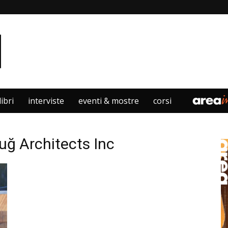
libri
interviste
eventi & mostre
corsi
uğ Architects Inc