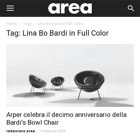
Home
Tags
Lina Bo Bardi in Full Color
Tag: Lina Bo Bardi in Full Color
Arper celebra il decimo anniversario della
Bardi’s Bowl Chair
Area I
redazione area
-
1 Febbraio 2023