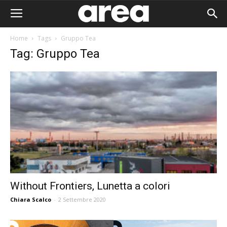
Home
Tags
Gruppo Tea
Tag: Gruppo Tea
Without Frontiers, Lunetta a colori
Chiara Scalco
-
2 Settembre 2020
Area I