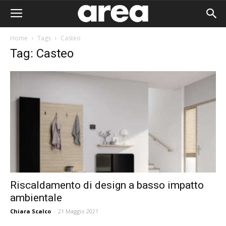
Home
Tags
Casteo
Tag: Casteo
Riscaldamento di design a basso impatto
ambientale
Area I
Chiara Scalco
-
21 Maggio 2021