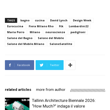
TAGS
bagno
cucina
David Lynch
Design Week
Eurocucina
Fiera Milano Rho
Ftk
Lombardini22
Maria Porro
Milano
neuroscienze
padiglioni
Salone del Bagno
Salone del Mobile
Salone del Mobile.Milano
SaloneSatellite
Facebook
Twitter
related articles
more from author
Tallinn Architecture Biennale 2026:
“How Much?” indaga il valore