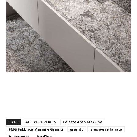
TAGS
ACTIVE SURFACES
Celeste Aran MaxFine
FMG Fabbrica Marmi e Graniti
granito
grès porcellanato
Hypertouch
MaxFine