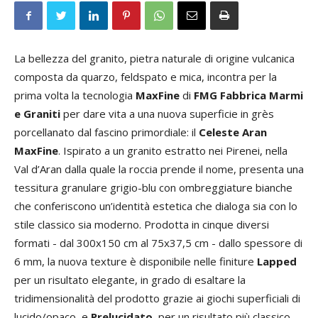
La bellezza del granito, pietra naturale di origine vulcanica
composta da quarzo, feldspato e mica, incontra per la
prima volta la tecnologia
MaxFine
di
FMG Fabbrica Marmi
e Graniti
per dare vita a una nuova superficie in grès
porcellanato dal fascino primordiale: il
Celeste Aran
MaxFine
. Ispirato a un granito estratto nei Pirenei, nella
Val d’Aran dalla quale la roccia prende il nome, presenta una
tessitura granulare grigio-blu con ombreggiature bianche
che conferiscono un’identità estetica che dialoga sia con lo
stile classico sia moderno. Prodotta in cinque diversi
formati - dal 300x150 cm al 75x37,5 cm - dallo spessore di
6 mm, la nuova texture è disponibile nelle finiture
Lapped
per un risultato elegante, in grado di esaltare la
tridimensionalità del prodotto grazie ai giochi superficiali di
lucido/opaco, e
Prelucidato
, per un risultato più classico.