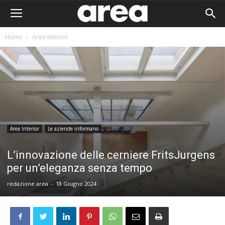
Home
Area Interior
Area Interior
Le aziende informano
contenuto sponsorizzato
L’innovazione delle cerniere FritsJurgens
per un’eleganza senza tempo
redazione area
-
18 Giugno 2024
Area I