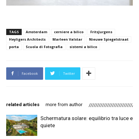
TAGS
Amsterdam
cerniere a bilico
FritsJurgens
Heyligers Architects
Marleen Valstar
Nieuwe Spiegelstraat
porta
Scuola di Fotografia
sistemi a bilico
Facebook
Twitter
related articles
more from author
Schermatura solare: equilibrio tra luce e
quiete