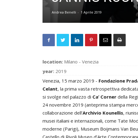
Andrea Benelli
-
1 Aprile 2019
location:
Milano - Venezia
year:
2019
Venezia, 15 marzo 2019 -
Fondazione Prad
Celant
, la prima vasta retrospettiva dedicat
si svolge nel palazzo di
Ca’ Corner
della Regi
24 novembre 2019 (anteprima stampa mercoled
collaborazione dell’
Archivio Kounellis
, riuni
musei italiani e internazionali, come Tate M
moderne (Parigi), Museum Boijmans Van Beun
Castello di Rivoli Museo d’Arte Contemporanea 