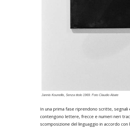
Jannis Kounellis, Senza titolo 1969. Foto Claudio Abate
In una prima fase riprendono scritte, segnali
contengono lettere, frecce e numeri neri tracci
scomposizione del linguaggio in accordo con 