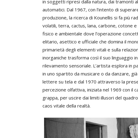
in soggetti ripresi dalla natura, dai tramonti 
automatici. Dal 1967, con l’intento di superar
produzione, la ricerca di Kounellis si fa più r
volatili, terra, cactus, lana, carbone, cotone e
fisico e ambientale dove l’operazione concettu
elitario, asettico e ufficiale che domina il mo
primarietà degli elementi vitali e sulla relazio
inorganiche trasforma così il suo linguaggio 
rilevamento sensoriale. L’artista esplora in pa
in uno spartito da musicare o da danzare, già
lettere su tela e dal 1970 attraverso la presen
percezione olfattiva, iniziata nel 1969 con il
grappa, per uscire dai limiti illusori del quad
caos vitale della realtà.