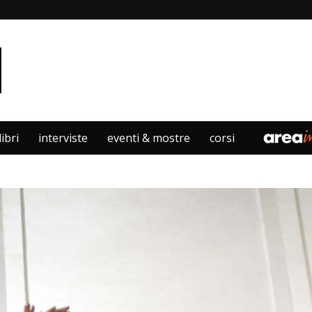
libri
interviste
eventi & mostre
corsi