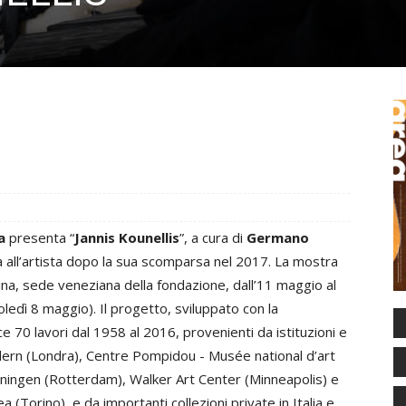
a
presenta “
Jannis Kounellis
”, a cura di
Germano
a all’artista dopo la sua scomparsa nel 2017. La mostra
na, sede veneziana della fondazione, dall’11 maggio al
ì 8 maggio). Il progetto, sviluppato con la
sce 70 lavori dal 1958 al 2016, provenienti da istituzioni e
odern (Londra), Centre Pompidou - Musée national d’art
ingen (Rotterdam), Walker Art Center (Minneapolis) e
(Torino), e da importanti collezioni private in Italia e