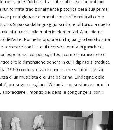
alle rose, quest’ultime attaccate sulle tele con bottoni
e l’uniformità tradizionalmente pittorica della sua prima
adicale per inglobare elementi concreti e naturali come
 fuoco. Si passa dal linguaggio scritto e pittorico a quello
ale si intreccia alle materie elementari. A un idioma
ndo dell’arte, Kounellis oppone un linguaggio basato sulla
ne terrestre con l’arte. Il ricorso a entità organiche e
in un’esperienza corporea, intesa come trasmissione e
rticolare la dimensione sonora in cui il dipinto si traduce
 dal 1960 con lo stesso Kounellis che salmodia le sue
za di un musicista o di una ballerina. L’indagine della
 caffè, prosegue negli anni Ottanta con sostanze come la
ro, abbracciare il mondo dei sensi e congiungersi con il