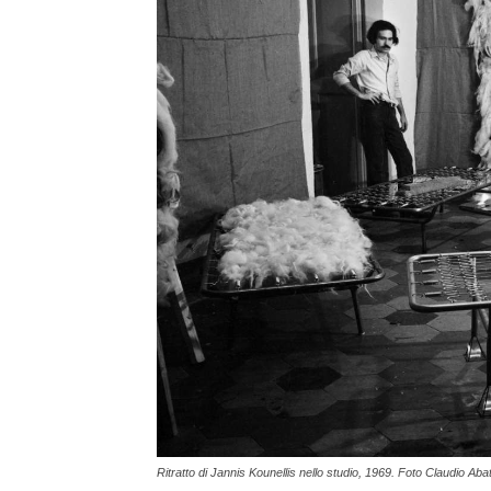
Ritratto di Jannis Kounellis nello studio, 1969. Foto Claudio Aba