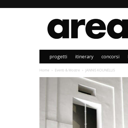
Area
progetti
itinerary
concorsi
Home
Eventi & Mostre
JANNIS KOUNELLIS