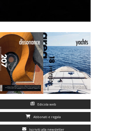
Edicola web
Abbonati e regala
Iscriviti alla newsletter