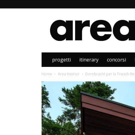
Area
progetti
itinerary
concorsi
Home
Area Interior
Dornbracht per la Triesch Re