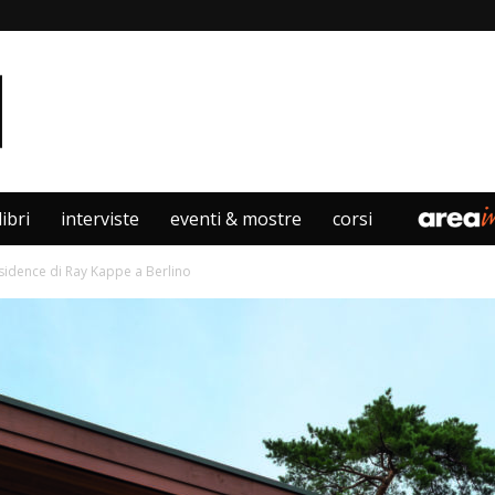
libri
interviste
eventi & mostre
corsi
sidence di Ray Kappe a Berlino