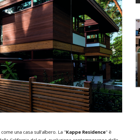
 come una casa sull'albero. La "
Kappe Residence
" è
 della California del sud, evoluzione contemporanea delle