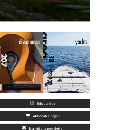
Edicola web
Abbonati e regala
Iscriviti alla newsletter