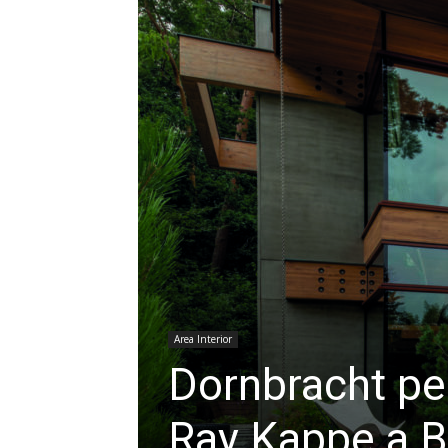
Area Interior
Dornbracht per
Ray Kappe a B