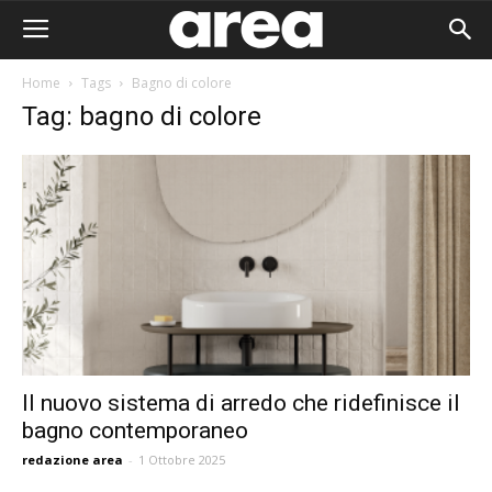
Home
Tags
Bagno di colore
Tag: bagno di colore
Il nuovo sistema di arredo che ridefinisce il
bagno contemporaneo
Area I
redazione area
-
1 Ottobre 2025