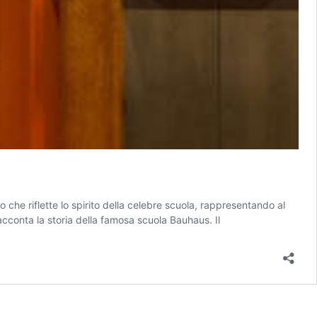
che riflette lo spirito della celebre scuola, rappresentando al
racconta la storia della famosa scuola Bauhaus. Il